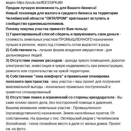
видео https://youtu.be/fEESSIPKdBI
Продам лучшую возможность для Вашего бизнеса!
Новый технопарк для малого и среднего бизнеса на территории
Челябинской области "ОКТАПРОМ" приглашает вступить в
сообщество единомышленников.
Почему покупка участка принесёт Вам пользу:
1) Гарантированный способ сберечь и приумножить свои деньги
-
стоимость земельных участков ПРОМЫШЛЕННОГО назначения
лучшая в регионе, через год стоимость сотки вырастет в разы
2) Собственность
- лучшая форма владения имуществом - для
дальновидных людей.
3) Отсутствие лишних расходов
- аренда чужого помещения, дорогое
электричество, инвестиции в чужую недвижимость при реконструкции,
ремонте или строительстве на чужой территории.
4) Собственная "зона комфорта" и правильная планировка
полезного пространства
- ваш участок = ваш проект для получения
максимальной выгоды - изначально правильно построенный и
грамотно спланированный
5) Отсутствие помех и ограничений со стороны арендодателя -
Вы
сами хозяин своего дела, без посторонней помощи и давления.
Вашему вниманию земельные участки - Промышленного
(производственного) назначения. Земли населённых пунктов. От
собственника. На границе с пос. Октябрьский рядом с Челябинском
(Копейском) - тихое спокойное место в дали от жилых домов. Проект
см. на фото.